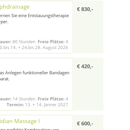
phdrainage
€ 830,-
ernen Sie eine Entstauungstherapie
rper.
auer:
80 Stunden
Freie Plätze:
4
0.bis 14. + 24.bis 28. August 2026
€ 420,-
das Anlegen funktioneller Bandagen
arat.
auer:
14 Stunden
Freie Plätze:
4
Termin:
13. + 14. Jänner 2027
dian Massage I
€ 600,-
eine perfekte Kombination von