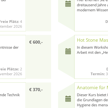
dreitausend Jahre 
modernem Wissen
reie Plätz:
4
D
eptember 2026
Hot Stone Ma
€ 600,-
nntnisse der
In diesem Workshop
Arbeit mit den „He
reie Plätze:
2
ovember 2026
Termin:
3
Anatomie für
€ 370,-
ende Technik
Dieser Kurs bietet
die Grundlagen de
Hygiene des mensc