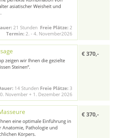
alter asiatischer Weisheit und
.
auer:
21 Stunden
Freie Plätze:
2
Termin:
2. - 4. November2026
ssage
€ 370,-
 zeigen wir Ihnen die gezielte
issen Steinen“.
Dauer:
14 Stunden
Freie Plätze:
3
0. November + 1. Dezember 2026
 Masseure
€ 370,-
 Ihnen eine optimale Einführung in
r Anatomie, Pathologie und
hlichen Körpers.