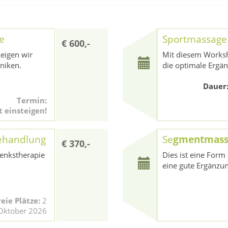
e
Sportmassage
€ 600,-
zeigen wir
Mit diesem Worksh
niken.
die optimale Ergä
Dauer
Termin:
t einsteigen!
ehandlung
Se
gmentmass
€ 370,-
lenkstherapie
Dies ist eine For
eine gute Ergänzu
reie Plätze:
2
 Oktober 2026