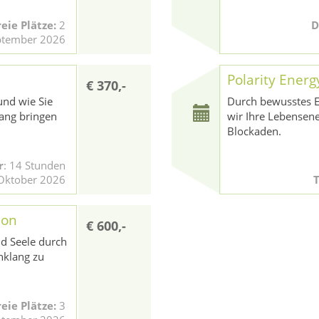
reie Plätze:
2
D
eptember 2026
Polarity Energ
€ 370,-
und wie Sie
Durch bewusstes E
lang bringen
wir Ihre Lebensen
Blockaden.
r
: 14 Stunden
 Oktober 2026
ion
€ 600,-
nd Seele durch
nklang zu
reie Plätze:
3