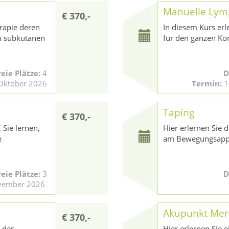
Manuelle Lym
€ 370,-
rapie deren
In diesem Kurs erl
im subkutanen
für den ganzen Kö
reie Plätze:
4
D
 Oktober 2026
Termin:
1
Taping
€ 370,-
 Sie lernen,
Hier erlernen Sie 
e
am Bewegungsapp
reie Plätze:
3
D
ovember 2026
Akupunkt Meri
€ 370,-
 der
Hier erlernen Sie 