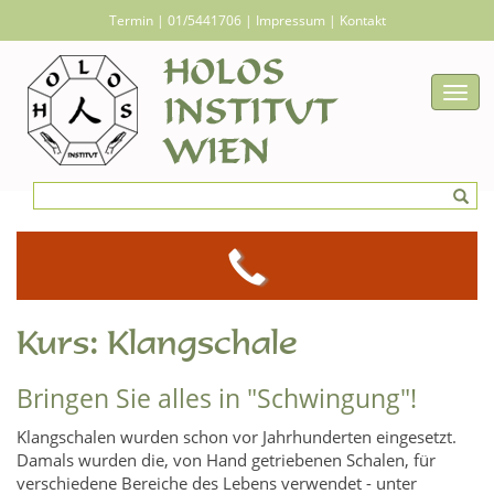
Termin
|
01/5441706
|
Impressum
|
Kontakt
Togg
navig
Kurs: Klangschale
Bringen Sie alles in "Schwingung"!
Klangschalen wurden schon vor Jahrhunderten eingesetzt.
Damals wurden die, von Hand getriebenen Schalen, für
verschiedene Bereiche des Lebens verwendet - unter