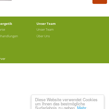
nergetik
Unser Team
urse
Unser Team
ehandlungen
Über Uns
rver
Diese Website verwendet Cookies
um Ihnen das bestmögliche
Surferlebnis zu geben.
Mehr