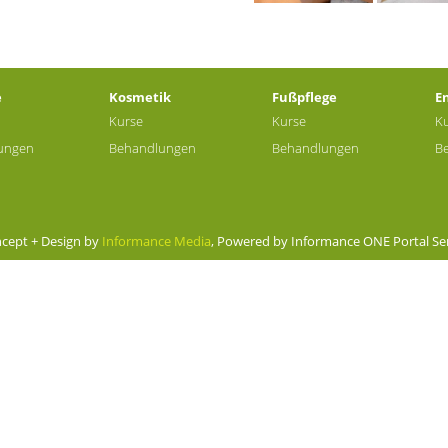
e
Kosmetik
Fußpflege
E
Kurse
Kurse
K
ungen
Behandlungen
Behandlungen
B
cept + Design by
Informance Media
, Powered by Informance ONE Portal Se