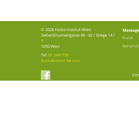
© 2026 Holos-Institut-Wien
Massag
Siebenbrunnengasse 90 - 92 / Stiege 14 /
Kurse
1
Behandl
1050 Wien
Tel:
01 5441706
Kontaktieren Sie uns!
Con