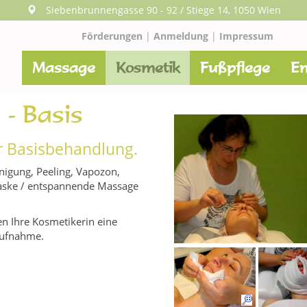
Siebenbrunnengasse 90 - 92 / Stiege 14, 1050 Wien
Förderungen
|
Anmeldung
|
Impressum
Massage
Kosmetik
Fußpflege
En
- Basis
r Basisbehandlung.
nigung, Peeling, Vapozon,
Maske / entspannende Massage
n Ihre Kosmetikerin eine
aufnahme.