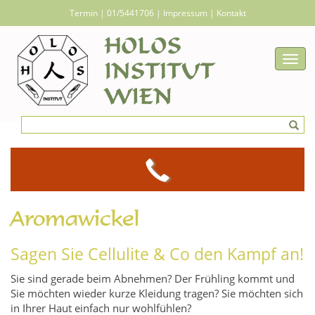
Termin
|
01/5441706
|
Impressum
|
Kontakt
Togg
navig
Aromawickel
Sagen Sie Cellulite & Co den Kampf an!
Sie sind gerade beim Abnehmen? Der Frühling kommt und
Sie möchten wieder kurze Kleidung tragen? Sie möchten sich
in Ihrer Haut einfach nur wohlfühlen?