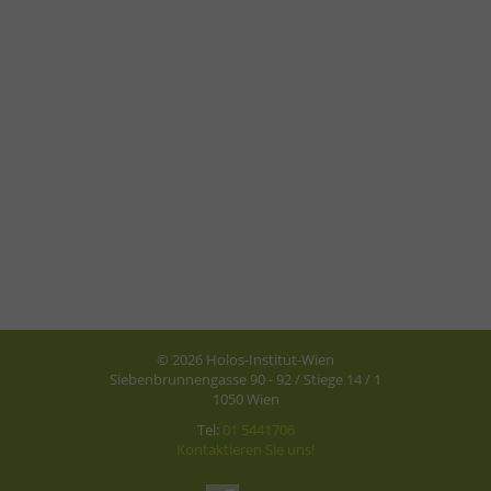
© 2026 Holos-Institut-Wien
Siebenbrunnengasse 90 - 92 / Stiege 14 / 1
1050 Wien
Tel:
01 5441706
Kontaktieren Sie uns!