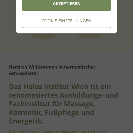
AKZEPTIEREN
Energetik-
Energetik-
kurse
behandlungen
COOKIE-EINSTELLUNGEN
Herzlich Willkommen in harmonischer
Atmosphäre!
Das Holos Institut Wien ist ein
renommiertes Ausbildungs- und
Fachinstitut für Massage,
Kosmetik, Fußpflege und
Energetik.
Wir sind ein Familienbetrieb mit einem