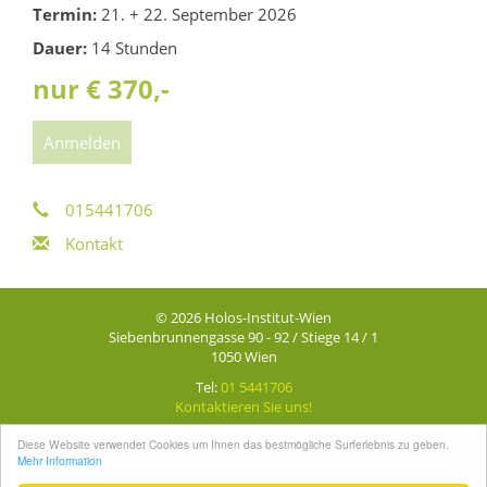
Termin:
21. + 22. September 2026
Dauer:
14 Stunden
nur € 370,-
Anmelden
015441706
Kontakt
© 2026 Holos-Institut-Wien
Siebenbrunnengasse 90 - 92 / Stiege 14 / 1
1050 Wien
Tel:
01 5441706
Kontaktieren Sie uns!
Diese Website verwendet Cookies um Ihnen das bestmögliche Surferlebnis zu geben.
Mehr Information
Concept + Design by
Informance Media
, Powered by Informance